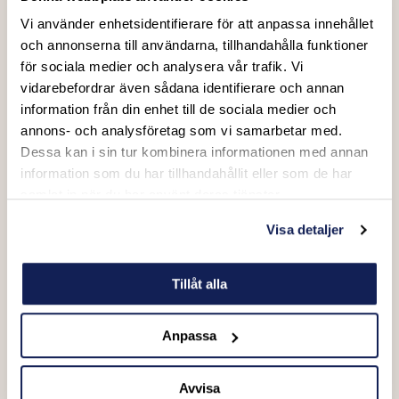
Vi använder enhetsidentifierare för att anpassa innehållet
Vad vill du boka?
och annonserna till användarna, tillhandahålla funktioner
Endast biljetter / evenemang (Exempel: matchbiljett,
för sociala medier och analysera vår trafik. Vi
konsertbiljett, festivalpass)
vidarebefordrar även sådana identifierare och annan
Evenemang + Hotell (Paketresa med boende)
information från din enhet till de sociala medier och
Företagsevent & Aktiviteter (Exempel: sommarfest, julfest,
annons- och analysföretag som vi samarbetar med.
kickoff, teamaktiviteter mm.)
Dessa kan i sin tur kombinera informationen med annan
Skräddarsytt paket / Företags- & Gruppresa (Inkl.
information som du har tillhandahållit eller som de har
evenemang, hotell, transport, restaurang, möten, aktiviteter mm.)
samlat in när du har använt deras tjänster.
Visa detaljer
Meddelande
Tillåt alla
Anpassa
Avvisa