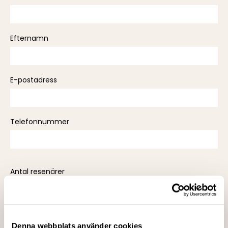
leave
this
field
Efternamn
empty.
E-postadress
Telefonnummer
Antal resenärer
Antal nätter
Denna webbplats använder cookies