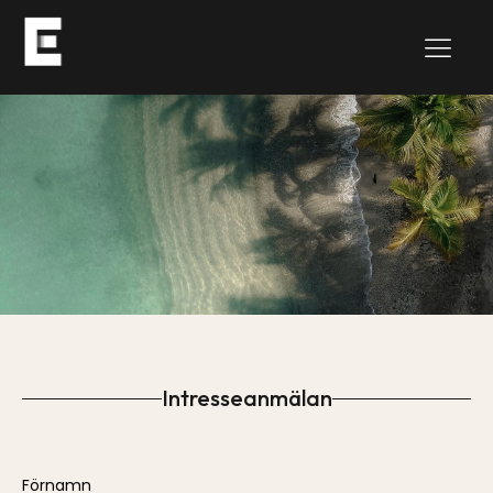
Intresseanmälan
Please
Förnamn