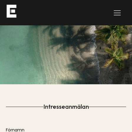
Intresseanmälan
Please
Förnamn