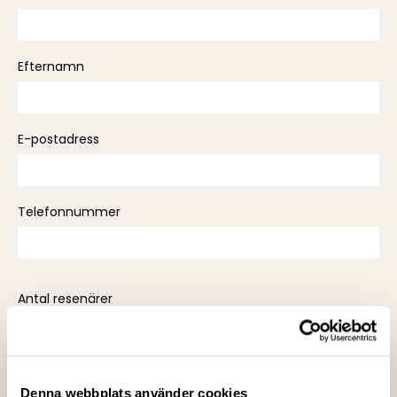
leave
this
field
Efternamn
empty.
E-postadress
Telefonnummer
Antal resenärer
Antal nätter
Denna webbplats använder cookies