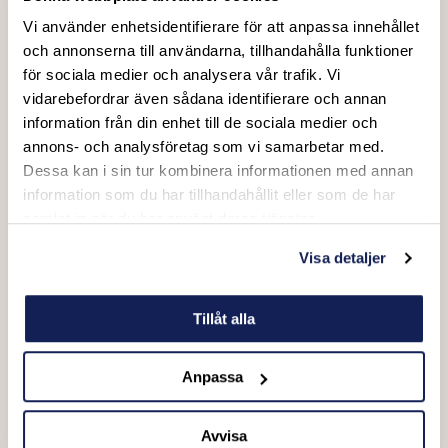
Vi använder enhetsidentifierare för att anpassa innehållet
Vad vill du boka?
och annonserna till användarna, tillhandahålla funktioner
Endast biljetter / evenemang (Exempel: matchbiljett,
för sociala medier och analysera vår trafik. Vi
konsertbiljett, festivalpass)
vidarebefordrar även sådana identifierare och annan
Evenemang + Hotell (Paketresa med boende)
information från din enhet till de sociala medier och
Företagsevent & Aktiviteter (Exempel: sommarfest, julfest,
annons- och analysföretag som vi samarbetar med.
kickoff, teamaktiviteter mm.)
Dessa kan i sin tur kombinera informationen med annan
Skräddarsytt paket / Företags- & Gruppresa (Inkl.
information som du har tillhandahållit eller som de har
evenemang, hotell, transport, restaurang, möten, aktiviteter mm.)
samlat in när du har använt deras tjänster.
Visa detaljer
Meddelande
Tillåt alla
Anpassa
Avvisa