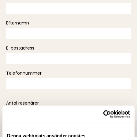
leave
this
field
Efternamn
empty.
E-postadress
Telefonnummer
Antal resenärer
Antal nätter
Denna webbplats använder cookies