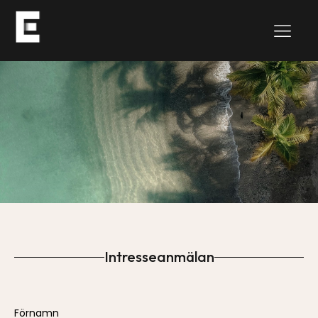
Intresseanmälan
Please
Förnamn