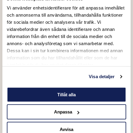
Vi använder enhetsidentifierare för att anpassa innehållet
Vad vill du boka?
och annonserna till användarna, tillhandahålla funktioner
Endast biljetter / evenemang (Exempel: matchbiljett,
för sociala medier och analysera vår trafik. Vi
konsertbiljett, festivalpass)
vidarebefordrar även sådana identifierare och annan
Evenemang + Hotell (Paketresa med boende)
information från din enhet till de sociala medier och
Företagsevent & Aktiviteter (Exempel: sommarfest, julfest,
annons- och analysföretag som vi samarbetar med.
kickoff, teamaktiviteter mm.)
Dessa kan i sin tur kombinera informationen med annan
Skräddarsytt paket / Företags- & Gruppresa (Inkl.
information som du har tillhandahållit eller som de har
evenemang, hotell, transport, restaurang, möten, aktiviteter mm.)
samlat in när du har använt deras tjänster.
Visa detaljer
Meddelande
Tillåt alla
Anpassa
Avvisa