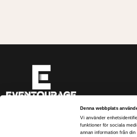
Hyllie Boulevard 69
Denna webbplats använde
215 37 Malmö
info@eventourage.com
Vi använder enhetsidentifie
funktioner för sociala medi
annan information från din