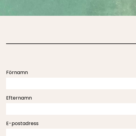
Please
Förnamn
leave
this
field
empty.
Efternamn
E-postadress