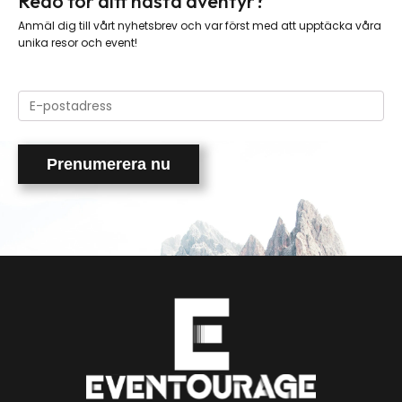
Redo för ditt nästa äventyr?
Anmäl dig till vårt nyhetsbrev och var först med att upptäcka våra
unika resor och event!
Please
leave
this
field
empty.