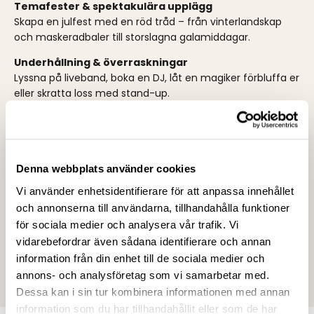
Temafester & spektakulära upplägg
Skapa en julfest med en röd tråd – från vinterlandskap
och maskeradbaler till storslagna galamiddagar.
Underhållning & överraskningar
Lyssna på liveband, boka en DJ, låt en magiker förbluffa er
eller skratta loss med stand-up.
Aktiviteter & upplevelser
Addera en cocktailkurs, ett escape room eller en
tävlingsinspirerad femkamp för att höja energin.
Denna webbplats använder cookies
Fantastiska mat- & dryckesupplevelser
Njut av en klassisk julmiddag med modern twist, boka en
Vi använder enhetsidentifierare för att anpassa innehållet
egen kock eller sätt ihop en vin- och julölprovning.
och annonserna till användarna, tillhandahålla funktioner
för sociala medier och analysera vår trafik. Vi
Exklusiva festlokaler
vidarebefordrar även sådana identifierare och annan
Från charmiga sekelskiftesvåningar till nattklubbar och
information från din enhet till de sociala medier och
takterrasser – vi hittar rätt miljö för just er.
annons- och analysföretag som vi samarbetar med.
Dessa kan i sin tur kombinera informationen med annan
information som du har tillhandahållit eller som de har