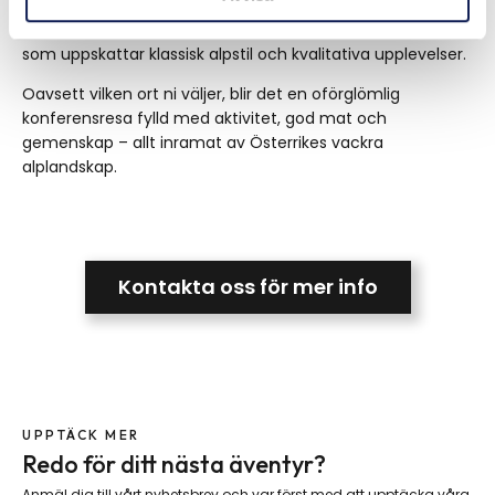
Kitzbühel
Exklusiv skidort med charmig bykärna, perfekt för den
som uppskattar klassisk alpstil och kvalitativa upplevelser.
Oavsett vilken ort ni väljer, blir det en oförglömlig
konferensresa fylld med aktivitet, god mat och
gemenskap – allt inramat av Österrikes vackra
alplandskap.
Kontakta oss för mer info
UPPTÄCK MER
Redo för ditt nästa äventyr?
Anmäl dig till vårt nyhetsbrev och var först med att upptäcka våra