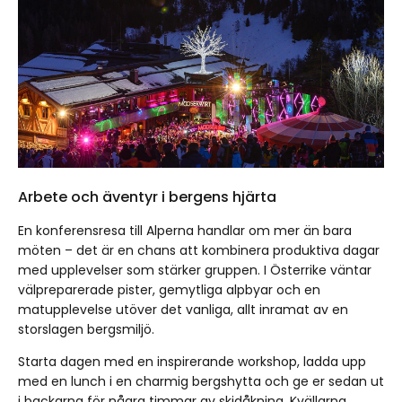
Arbete och äventyr i bergens hjärta
En konferensresa till Alperna handlar om mer än bara
möten – det är en chans att kombinera produktiva dagar
med upplevelser som stärker gruppen. I Österrike väntar
välpreparerade pister, gemytliga alpbyar och en
matupplevelse utöver det vanliga, allt inramat av en
storslagen bergsmiljö.
Starta dagen med en inspirerande workshop, ladda upp
med en lunch i en charmig bergshytta och ge er sedan ut
i backarna för några timmar av skidåkning. Kvällarna