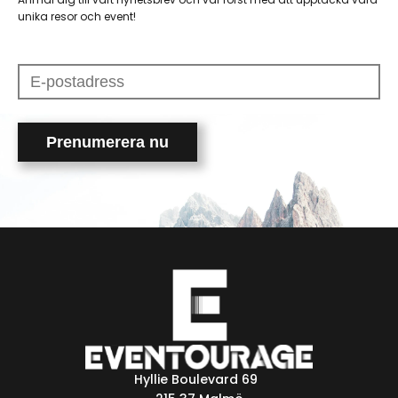
unika resor och event!
Please
leave
this
field
empty.
Hyllie Boulevard 69