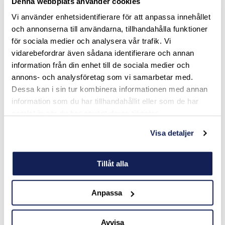
Denna webbplats använder cookies
Vi använder enhetsidentifierare för att anpassa innehållet
och annonserna till användarna, tillhandahålla funktioner
Fem skidorter – en konferensresa utöver det
för sociala medier och analysera vår trafik. Vi
vanliga
vidarebefordrar även sådana identifierare och annan
information från din enhet till de sociala medier och
Kaprun
Snösäkert tack vare Kitzsteinhorn-glaciären, perfekt för
annons- och analysföretag som vi samarbetar med.
en avkopplande och naturnära konferens.
Dessa kan i sin tur kombinera informationen med annan
information som du har tillhandahållit eller som de har
Bad Gastein
samlat in när du har använt deras tjänster.
En unik mix av skidåkning och termalbad, perfekt för både
action och avkoppling.
Visa detaljer
Saalbach-Hinterglemm
270 km pister och ett livligt nattliv, perfekt för grupper
Tillåt alla
som vill kombinera skidåkning med puls.
St. Anton
Anpassa
Utmanande skidåkning och legendarisk afterski, perfekt
för den äventyrslystna gruppen.
Avvisa