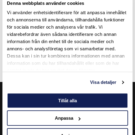
Denna webbplats använder cookies
Våra presentkort är lösningen för dig som vill ge bort
något inspirerande, men låta mottagaren välja själv. Du
Vi använder enhetsidentifierare för att anpassa innehållet
bestämmer valfritt belopp, och mottagaren bestämmer
och annonserna till användarna, tillhandahålla funktioner
sedan själv vilken resa eller vilket event som lockar mest.
för sociala medier och analysera vår trafik. Vi
Personligt, flexibelt och garanterat uppskattat!
vidarebefordrar även sådana identifierare och annan
information från din enhet till de sociala medier och
annons- och analysföretag som vi samarbetar med.
Kontakta oss
Dessa kan i sin tur kombinera informationen med annan
information som du har tillhandahållit eller som de har
samlat in när du har använt deras tjänster.
Visa detaljer
Tillåt alla
Anpassa
Hyllie Boulevard 69