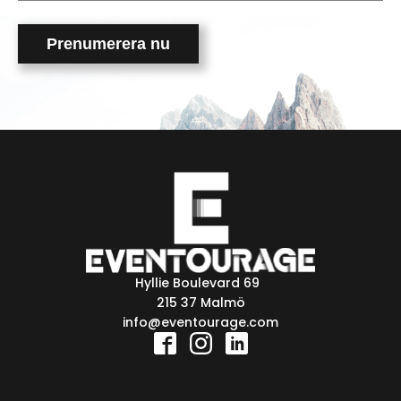
this
field
empty.
Hyllie Boulevard 69
215 37 Malmö
info@eventourage.com