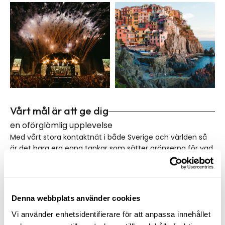
Vårt mål är att ge dig
en oförglömlig upplevelse
Med vårt stora kontaktnät i både Sverige och världen så
är det bara era egna tankar som sätter gränserna för vad
vi kan åstadkomma tillsammans. Är ni ett kompisgäng
som vill arrangera en möhippa, svensexa eller bara en
helg fylld av skratt tillsammans har vi massvis med
möjligheter i Sverige med allt från utmanande och
Denna webbplats använder cookies
fartfyllda event till storslagna hotell- och
restaurangupplevelser.
Vi använder enhetsidentifierare för att anpassa innehållet