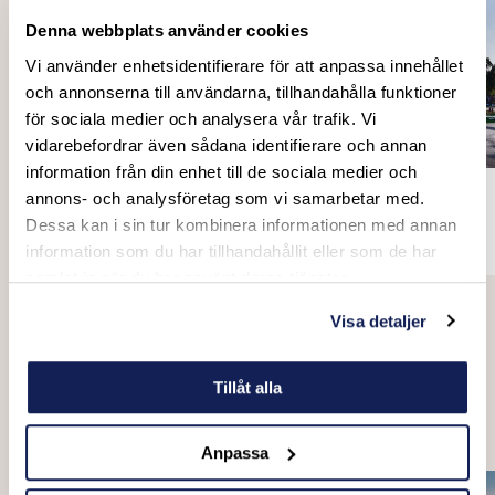
Denna webbplats använder cookies
Vi använder enhetsidentifierare för att anpassa innehållet
och annonserna till användarna, tillhandahålla funktioner
för sociala medier och analysera vår trafik. Vi
vidarebefordrar även sådana identifierare och annan
information från din enhet till de sociala medier och
Lofoten Links
Italiens GP
annons- och analysföretag som vi samarbetar med.
Golf
Formel-1
Dessa kan i sin tur kombinera informationen med annan
GIMSØYSAND
MONZA
information som du har tillhandahållit eller som de har
samlat in när du har använt deras tjänster.
Visa detaljer
Utforska mer sport
Tillåt alla
Konferenspaket
Anpassa