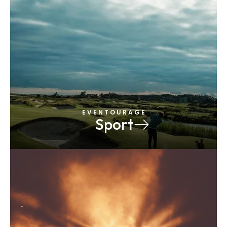
E V E N T O U R A G E
Sport