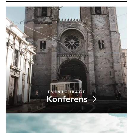
E V E N T O U R A G E
Konferens