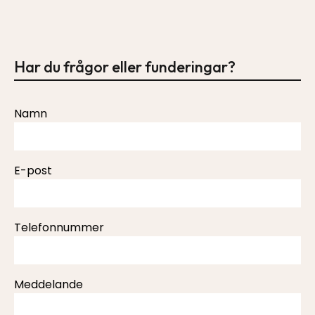
Har du frågor eller funderingar?
Please
Namn
leave
this
field
E-post
empty.
Telefonnummer
Meddelande