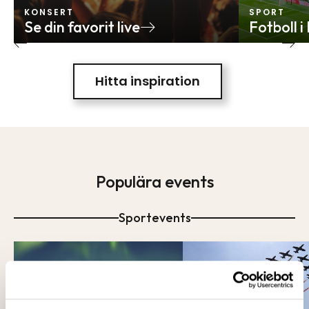
KONSERT
SPORT
Se din favorit live
Fotboll i
Hitta inspiration
Populära events
Sportevents