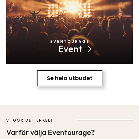
E V E N T O U R A G E
Event
Se hela utbudet
VI GÖR DET ENKELT
Varför välja Eventourage?