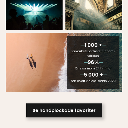
1 000 +
samarbetspartners runt om i
världen
96%
får svar inom 24 timmar
5 000 +
har bokat via oss sedan 2020
Se handplockade favoriter