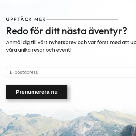
UPPTÄCK MER
Redo för ditt nästa äventyr?
Anmäl dig till vårt nyhetsbrev och var först med att 
våra unika resor och event!
Please
leave
this
field
empty.