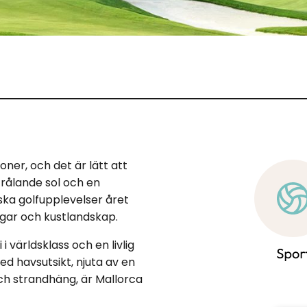
ner, och det är lätt att
trålande sol och en
ka golfupplevelser året
ogar och kustlandskap.
 världsklass och en livlig
ed havsutsikt, njuta av en
och strandhäng, är Mallorca