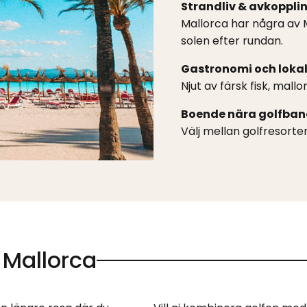
Strandliv & avkoppli
Mallorca har några av 
solen efter rundan.
Gastronomi och loka
Njut av färsk fisk, mall
Boende nära golfbano
Välj mellan golfresorter
l Mallorca