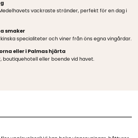
ng
Medelhavets vackraste stränder, perfekt för en dag i
la smaker
orkinska specialiteter och viner från öns egna vingårdar.
rna eller i Palmas hjärta
, boutiquehotell eller boende vid havet.