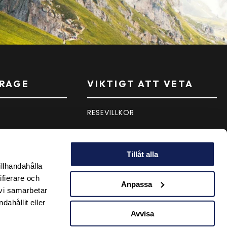
RAGE
VIKTIGT ATT VETA
RESEVILLKOR
PERSONUPPGIFTSPOLICY
Tillåt alla
PRESENTKORT
illhandahålla
ifierare och
Anpassa
 vi samarbetar
ahållit eller
Avvisa