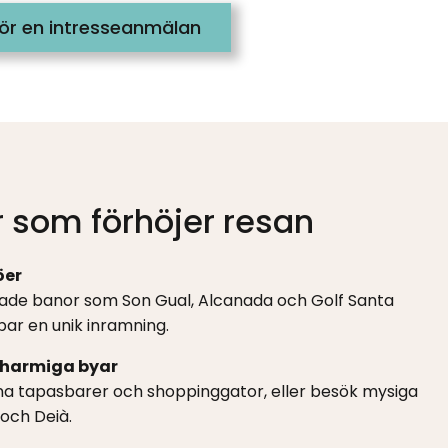
ör en intresseanmälan
 som förhöjer resan
öer
de banor som Son Gual, Alcanada och Golf Santa
par en unik inramning.
charmiga byar
a tapasbarer och shoppinggator, eller besök mysiga
och Deià.