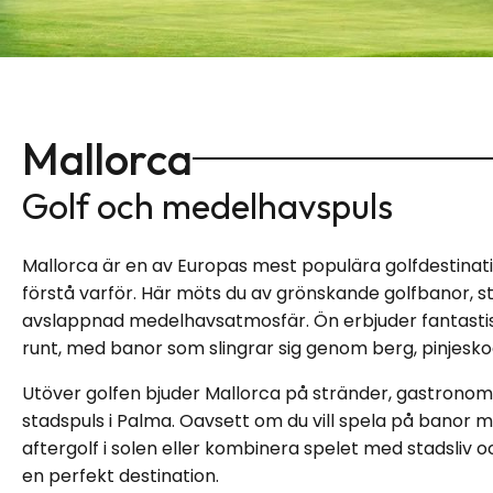
Mallorca
Golf och medelhavspuls
Mallorca är en av Europas mest populära golfdestinatio
förstå varför. Här möts du av grönskande golfbanor, s
avslappnad medelhavsatmosfär. Ön erbjuder fantastis
runt, med banor som slingrar sig genom berg, pinjesk
Utöver golfen bjuder Mallorca på stränder, gastronomi i
stadspuls i Palma. Oavsett om du vill spela på banor m
aftergolf i solen eller kombinera spelet med stadsliv 
en perfekt destination.