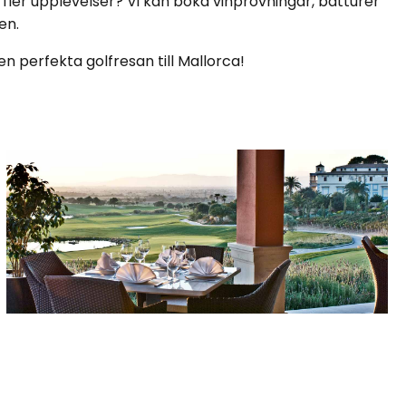
 fler upplevelser? Vi kan boka vinprovningar, båtturer
en.
den perfekta golfresan till Mallorca!