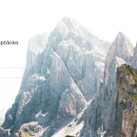
upptäcka