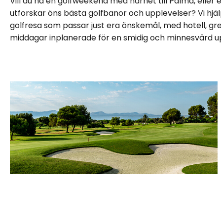
Vill du ha en golfweekend med närhet till Palma, eller 
utforskar öns bästa golfbanor och upplevelser? Vi hjäl
golfresa som passar just era önskemål, med hotell, gr
middagar inplanerade för en smidig och minnesvärd u