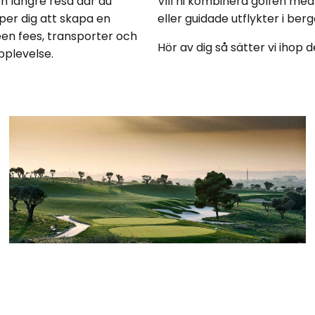
en längre resa där du
Vill ni kombinera golfen med
per dig att skapa en
eller guidade utflykter i berg
een fees, transporter och
Hör av dig så sätter vi ihop 
pplevelse.