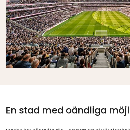
En stad med oändliga möjl