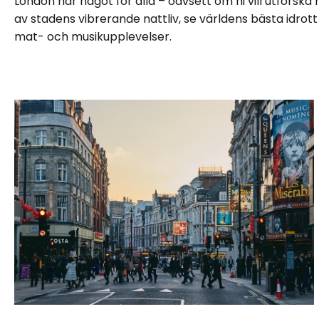
London har något för alla – oavsett om ni vill utforska
av stadens vibrerande nattliv, se världens bästa idrott 
mat- och musikupplevelser.