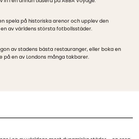
liv in i en annan tidsera på ABBA Voyage.
n spela på historiska arenor och upplev den
 en av världens största fotbollsstäder.
gon av stadens bästa restauranger, eller boka en
se på en av Londons många takbarer.