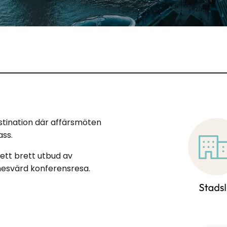
destination där affärsmöten
ass.
 ett brett utbud av
nnesvärd konferensresa.