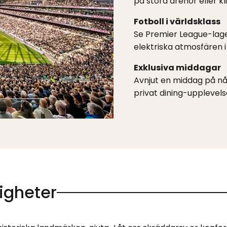
på stora arenor eller k
Fotboll i världsklass
Se Premier League-lage
elektriska atmosfären i
Exklusiva middagar
Avnjut en middag på nå
privat dining-upplevel
igheter