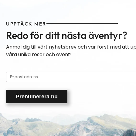
UPPTÄCK MER
Redo för ditt nästa äventyr?
Anmäl dig till vårt nyhetsbrev och var först med att 
våra unika resor och event!
Please
leave
this
field
empty.