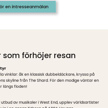
ör en intresseanmälan
 som förhöjer resan
tyr
a vinklar: åk en klassisk dubbeldäckare, kryssa på
ens skyline från The Shard. För den modige väntar en
r längs floden!
 utbud av musikaler i West End, upplev världsartister