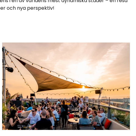
rens i en av världens mest dynamiska städer – en resa
lser och nya perspektiv!