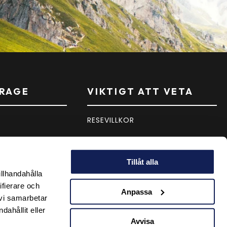
RAGE
VIKTIGT ATT VETA
RESEVILLKOR
PERSONUPPGIFTSPOLICY
Tillåt alla
PRESENTKORT
illhandahålla
ifierare och
Anpassa
 vi samarbetar
ahållit eller
Avvisa