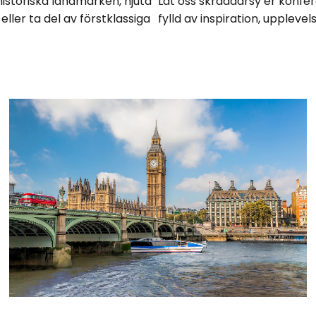
 historiska landmärken, njuta
Låt oss skräddarsy er konfe
eller ta del av förstklassiga
fylld av inspiration, uppleve