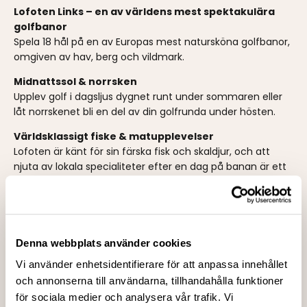
Lofoten Links – en av världens mest spektakulära
golfbanor
Spela 18 hål på en av Europas mest natursköna golfbanor,
omgiven av hav, berg och vildmark.
Midnattssol & norrsken
Upplev golf i dagsljus dygnet runt under sommaren eller
låt norrskenet bli en del av din golfrunda under hösten.
Världsklassigt fiske & matupplevelser
Lofoten är känt för sin färska fisk och skaldjur, och att
njuta av lokala specialiteter efter en dag på banan är ett
måste.
Naturupplevelser utöver det vanliga
Vandra längs dramatiska kustlinjer, paddla kajak i fjordarna
eller upplev Lofotens vilda och orörda landskap.
Denna webbplats använder cookies
Boende i unika omgivningar
Vi använder enhetsidentifierare för att anpassa innehållet
Välj mellan charmiga fiskestugor vid havet eller bo precis
och annonserna till användarna, tillhandahålla funktioner
vid golfbanan för att maximera upplevelsen.
för sociala medier och analysera vår trafik. Vi