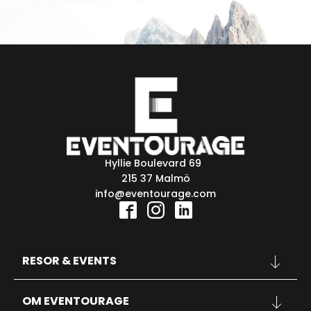
Hyllie Boulevard 69
215 37 Malmö
info@eventourage.com
RESOR & EVENTS
KONFERENSER
OM EVENTOURAGE
SPORT