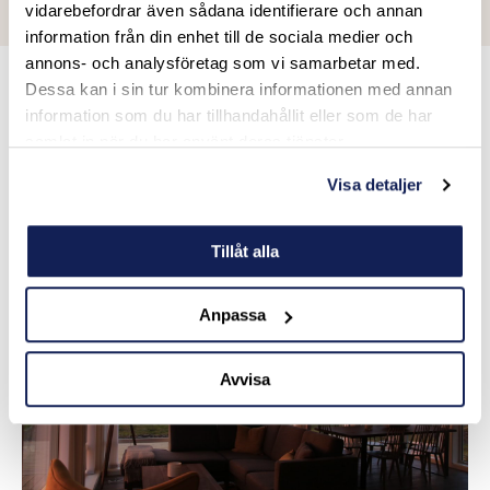
vidarebefordrar även sådana identifierare och annan
information från din enhet till de sociala medier och
annons- och analysföretag som vi samarbetar med.
Dessa kan i sin tur kombinera informationen med annan
Skräddarsy din golfresa till Lofoten
information som du har tillhandahållit eller som de har
samlat in när du har använt deras tjänster.
Att ta sig till Lofoten är en del av äventyret – men det är
Visa detaljer
alltid värt resan. Vi hjälper er att boka flyg via Oslo till
Evenes eller Bodø, där ni kan hyra bil och köra den sista
biten genom ett av Nordens mest spektakulära landskap.
Tillåt alla
Anpassa
Avvisa