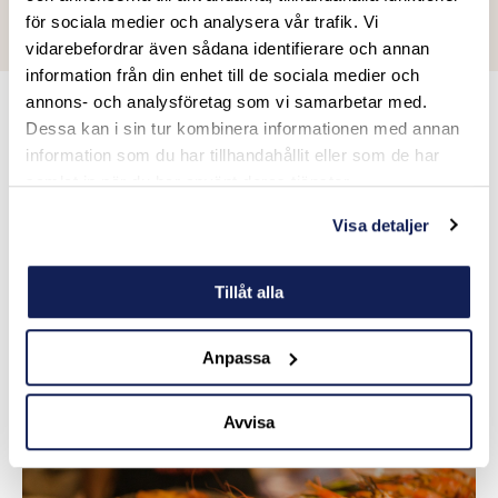
för sociala medier och analysera vår trafik. Vi
vidarebefordrar även sådana identifierare och annan
information från din enhet till de sociala medier och
annons- och analysföretag som vi samarbetar med.
Skräddarsy din golfresa till Lissabon
Dessa kan i sin tur kombinera informationen med annan
information som du har tillhandahållit eller som de har
samlat in när du har använt deras tjänster.
Vill du ha en golfweekend med storstad och nöjen, eller
en längre golfresa där du utforskar både Lissabon och
Visa detaljer
Portugals vackra kust? Vi hjälper dig att skapa en
golfupplevelse utöver det vanliga, med hotell, green fees,
Tillåt alla
transporter och middagsbokningar anpassade efter era
önskemål.
Anpassa
Avvisa