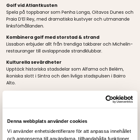
Golf vid Atlantkusten
Spela på toppbanor som Penha Longa, Oitavos Dunes och
Praia D’El Rey, med dramatiska kustvyer och utmanande
linksförhållanden.
Kombinera golf med storstad & strand
Lissabon erbjuder allt från trendiga takbarer och Michelin-
restauranger till avslappnade strandklubbar.
Kulturella sevärdheter
Upptäck historiska stadsdelar som Alfama och Belém,
ikoniska slott i Sintra och den livliga stadspulsen i Bairro
Alto.
Portugisisk gastronomi & vin
Njut av lokala specialiteter som färsk fisk, skaldjur och den
berömda Pastel de Nata, samt prova viner från
närliggande vingårdar.
Denna webbplats använder cookies
Boende nära golfbanorna eller i stadens hjärta
Vi använder enhetsidentifierare för att anpassa innehållet
Välj mellan golfresorter vid havet, boutiquehotell eller
och annonserna till användarna, tillhandahålla funktioner
hotell i Lissabons historiska kvarter.