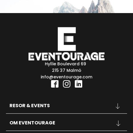
Hyllie Boulevard 69
215 37 Malmö
info@eventourage.com
RESOR & EVENTS
KONFERENSER
OM EVENTOURAGE
SPORT
KONSERTER