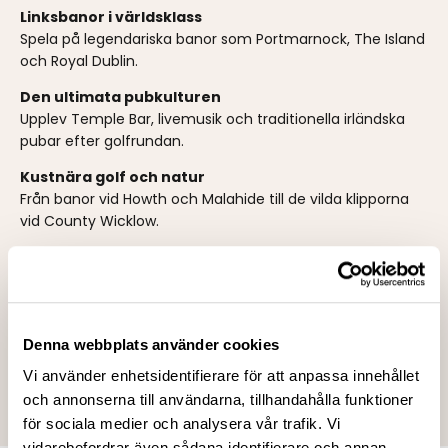
Linksbanor i världsklass
Spela på legendariska banor som Portmarnock, The Island
och Royal Dublin.
Den ultimata pubkulturen
Upplev Temple Bar, livemusik och traditionella irländska
pubar efter golfrundan.
Kustnära golf och natur
Från banor vid Howth och Malahide till de vilda klipporna
vid County Wicklow.
Whisky och Guinness
Besök Guinness Storehouse eller ett av Irlands berömda
destillerier.
Boende i toppklass
Denna webbplats använder cookies
Välj mellan golfresorter, boutiquehotell i Dublin eller
Vi använder enhetsidentifierare för att anpassa innehållet
kustnära boenden.
och annonserna till användarna, tillhandahålla funktioner
för sociala medier och analysera vår trafik. Vi
vidarebefordrar även sådana identifierare och annan