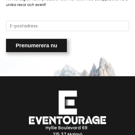
unika resor och event!
Please
leave
this
field
empty.
Hyllie Boulevard 69
215 37 Malmö