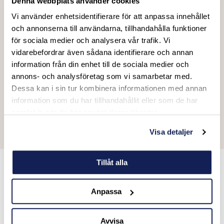
Denna webbplats använder cookies
shoppinggator.
Vi använder enhetsidentifierare för att anpassa innehållet
Kultur & sevärdheter
och annonserna till användarna, tillhandahålla funktioner
Milano bjuder på en rik historia och arkitektur i världsklass.
för sociala medier och analysera vår trafik. Vi
Besök den mäktiga katedralen Il Duomo, se Da Vincis
vidarebefordrar även sådana identifierare och annan
Nattvarden
eller ta en promenad längs Naviglikanalerna.
information från din enhet till de sociala medier och
Nattliv
annons- och analysföretag som vi samarbetar med.
Efter matchen väntar Milanos pulserande nattliv. Slå dig
Dessa kan i sin tur kombinera informationen med annan
ner på en av stadens takbarer, besök en elegant
information som du har tillhandahållit eller som de har
cocktailbar eller njut av en sen middag på en klassisk
samlat in när du har använt deras tjänster.
italiensk trattoria.
Visa detaljer
Tillåt alla
Skräddarsy din fotbollsresa med oss
Anpassa
Oavsett om du vill uppleva Derby della Madonnina, en
Champions League-kväll på San Siro eller en viktig Serie
Avvisa