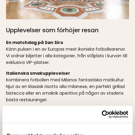
Upplevelser som förhöjer resan
En matchdag på San Siro
Känn pulsen i en av Europas mest ikoniska fotbollsarenor.
Vi ordnar biljetter i alla kategorier, från ståplats i kurvan till
exklusiva VIP-platser.
Italienska smakupplevelser
Kombinera fotbollen med Milanos fantastiska matkultur.
Njut av en klassisk risotto alla milanese, en perfekt grillad
bistecca eller en smakrik aperitivo på någon av stadens
bästa restauranger.
Shopping & mode
Utforska Milanos status som modehuvudstad. Promenera
längs Via Montenapoleone, upptäck unika designbutiker i
Brera eller fynda italiensk stil på stadens trendigaste