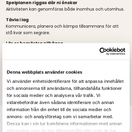
Spelplanen riggas där ni önskar
Aktiviteten kan genomföras både inomhus och utomhus.
Tävla i lag
Kommunicera, planera och kämpa tillsammans för att
stå kvar som segrare.
Lär er bemästra pilbågen
Träffa motståndarna med skumgummipilar och använd
hinder för att undvika att bli träffad.
Perfekt för teambuilding & event
Denna webbplats använder cookies
Kick off, teambuilding, företagsevent eller gruppaktivitet
eller avslutning med idrottslaget – Combat Archery
Vi använder enhetsidentifierare för att anpassa innehållet
passar alla som vill ha en rolig och pulshöjande utmaning.
och annonserna till användarna, tillhandahålla funktioner
för sociala medier och analysera vår trafik. Vi
vidarebefordrar även sådana identifierare och annan
information från din enhet till de sociala medier och
annons- och analysföretag som vi samarbetar med.
Låt striden börja!
Dessa kan i sin tur kombinera informationen med annan
information som du har tillhandahållit eller som de har