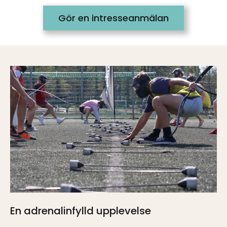
Gör en intresseanmälan
En adrenalinfylld upplevelse