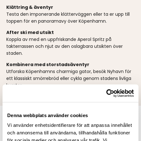
Klättring & äventyr
Testa den imponerande klätterväggen eller ta er upp till
toppen för en panoramavy över Köpenhamn.
After ski med utsikt
Koppla av med en uppfriskande Aperol Spritz på
takterrassen och njut av den oslagbara utsikten över
staden.
Kombinera med storstadsäventyr
Utforska Köpenhamns charmiga gator, besök Nyhavn för
ett klassiskt smörrebröd eller cykla genom stadens livliga
kvarter.
Denna webbplats använder cookies
Den ultimata mixen av äventyr och
Vi använder enhetsidentifierare för att anpassa innehållet
storstadspuls
och annonserna till användarna, tillhandahålla funktioner
för sociala medier och analysera vår trafik. Vi