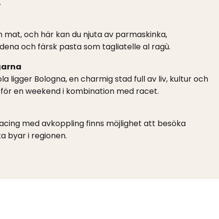
.
n mat, och här kan du njuta av parmaskinka,
ena och färsk pasta som tagliatelle al ragù.
garna
 ligger Bologna, en charmig stad full av liv, kultur och
t för en weekend i kombination med racet.
racing med avkoppling finns möjlighet att besöka
a byar i regionen.