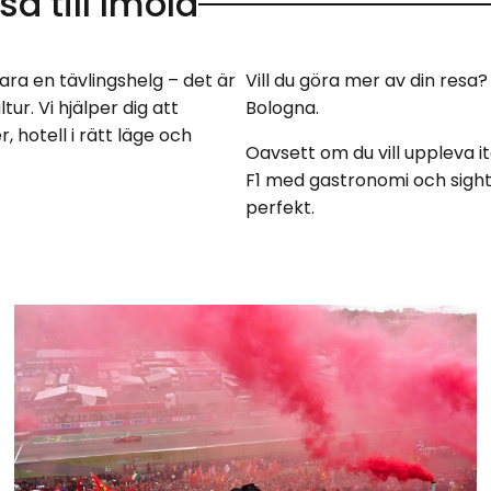
a till Imola
ra en tävlingshelg – det är
Vill du göra mer av din resa? 
r. Vi hjälper dig att
Bologna.
, hotell i rätt läge och
Oavsett om du vill uppleva i
F1 med gastronomi och sights
perfekt.