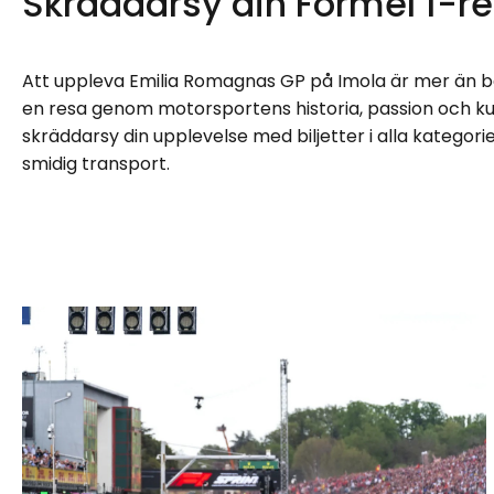
Skräddarsy din Formel 1-res
Att uppleva Emilia Romagnas GP på Imola är mer än ba
en resa genom motorsportens historia, passion och kultu
skräddarsy din upplevelse med biljetter i alla kategorier
smidig transport.