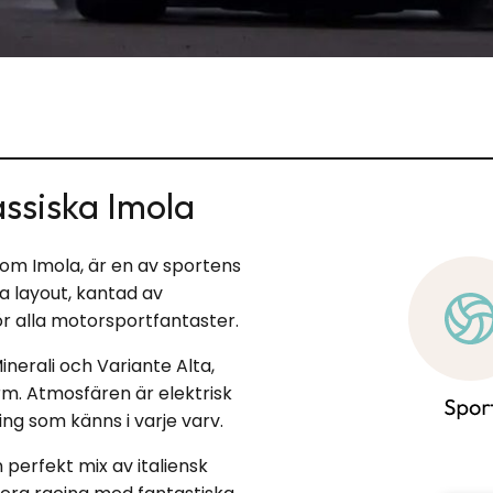
assiska Imola
som Imola, är en av sportens
a layout, kantad av
ör alla motorsportfantaster.
nerali och Variante Alta,
rm. Atmosfären är elektrisk
ing som känns i varje varv.
erfekt mix av italiensk