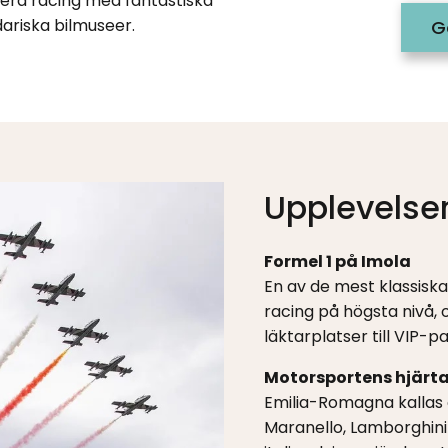
nera racing med fantastiska
dariska bilmuseer.
G
Upplevelser
Formel 1 på Imola
En av de mest klassiska
racing på högsta nivå, o
läktarplatser till VIP-p
Motorsportens hjärt
Emilia-Romagna kallas o
Maranello, Lamborghini-