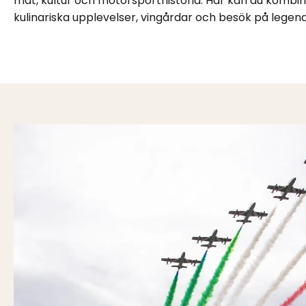
mat, kultur och motorsporthistoria. Här kan du kombi
kulinariska upplevelser, vingårdar och besök på legen