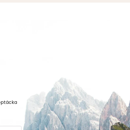
upptäcka