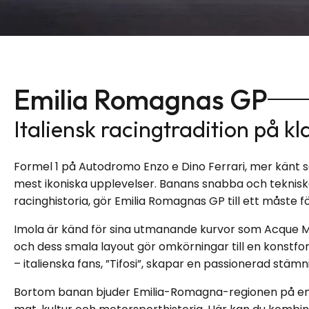
Emilia Romagnas GP
Italiensk racingtradition på kl
Formel 1 på Autodromo Enzo e Dino Ferrari, mer känt 
mest ikoniska upplevelser. Banans snabba och teknisk
racinghistoria, gör Emilia Romagnas GP till ett måste f
Imola är känd för sina utmanande kurvor som Acque Mi
och dess smala layout gör omkörningar till en konstfo
– italienska fans, ”Tifosi”, skapar en passionerad stämn
Bortom banan bjuder Emilia-Romagna-regionen på en p