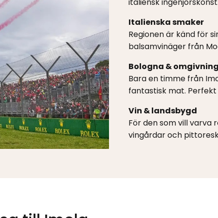
italiensk ingenjörskonst
Italienska smaker
Regionen är känd för si
balsamvinäger från Mod
Bologna & omgivnin
Bara en timme från Imola
fantastisk mat. Perfek
Vin & landsbygd
För den som vill varva 
vingårdar och pittoresk