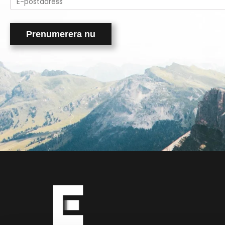
leave
this
field
empty.