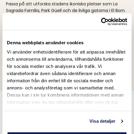
Passa på att utforska stadens ikoniska platser som La
Sagrada Familia, Park Güell och de livliga gatorna i El Born.
Strand & avkoppling
Förläng din resa med en dag på Barceloneta Beach, ta en
båttur längs Medelhavskusten eller koppla av på en
rooftop-bar med utsikt över staden.
Denna webbplats använder cookies
Nattliv
Vi använder enhetsidentifierare för att anpassa innehållet
Efter racet väntar ett av Europas bästa nattliv. Barcelona
och annonserna till användarna, tillhandahålla funktioner
har allt från exklusiva cocktailbarer och strandklubbar till
för sociala medier och analysera vår trafik. Vi
feststämning på klassiska Opium eller Pacha.
vidarebefordrar även sådana identifierare och annan
information från din enhet till de sociala medier och
annons- och analysföretag som vi samarbetar med.
Dessa kan i sin tur kombinera informationen med annan
information som du har tillhandahållit eller som de har
Skräddarsy din Formel 1-resa till
samlat in när du har använt deras tjänster.
Barcelona
Visa detaljer