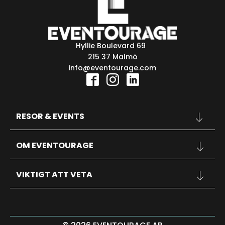
Hyllie Boulevard 69
215 37 Malmö
info@eventourage.com
RESOR & EVENTS
KONFERENSER
OM EVENTOURAGE
SPORT
KONSERTER
OM OSS
INSPIRATION
VIKTIGT ATT VETA
KONTAKT
FAQ
RESEVILLKOR
PERSONUPPGIFTSPOLICY
PRESENTKORT