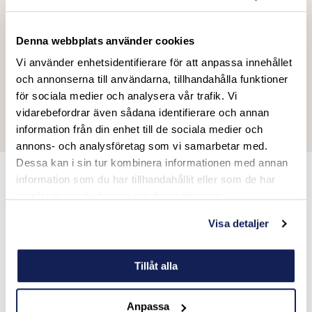
Como- eller Gardasjön, där du kan njuta av lummiga
gränder, mysiga restauranger och fantastiska viner.
Denna webbplats använder cookies
Mat & dryck i världsklass
Milano erbjuder allt från traditionell risotto alla milanese till
Vi använder enhetsidentifierare för att anpassa innehållet
exklusiva Michelin-restauranger. För en riktig italiensk
och annonserna till användarna, tillhandahålla funktioner
upplevelse, avsluta kvällen på en klassisk trattoria med ett
för sociala medier och analysera vår trafik. Vi
glas Barolo i handen.
vidarebefordrar även sådana identifierare och annan
information från din enhet till de sociala medier och
annons- och analysföretag som vi samarbetar med.
Dessa kan i sin tur kombinera informationen med annan
information som du har tillhandahållit eller som de har
Skräddarsy din F1-resa med oss
samlat in när du har använt deras tjänster.
Visa detaljer
Vi ser till att din Formel 1-helg på Monza blir lika
imponerande som en Ferrari 250 GTO. Oavsett om du vill
ha den ultimata racingupplevelsen vid banan eller
Tillåt alla
kombinera tävlingshelgen med kultur och avkoppling,
skapar vi ett upplägg som passar dig perfekt.
Anpassa