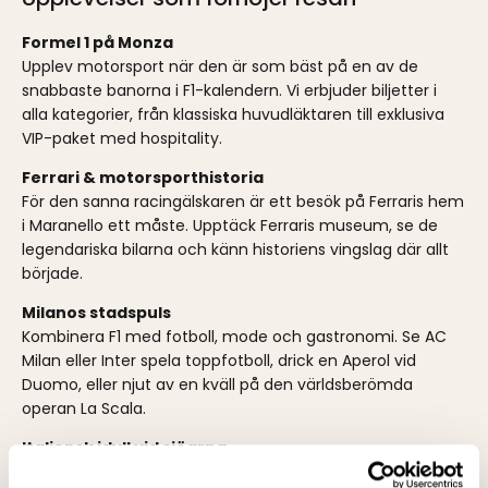
Formel 1 på Monza
Upplev motorsport när den är som bäst på en av de
snabbaste banorna i F1-kalendern. Vi erbjuder biljetter i
alla kategorier, från klassiska huvudläktaren till exklusiva
VIP-paket med hospitality.
Ferrari & motorsporthistoria
För den sanna racingälskaren är ett besök på Ferraris hem
i Maranello ett måste. Upptäck Ferraris museum, se de
legendariska bilarna och känn historiens vingslag där allt
började.
Milanos stadspuls
Kombinera F1 med fotboll, mode och gastronomi. Se AC
Milan eller Inter spela toppfotboll, drick en Aperol vid
Duomo, eller njut av en kväll på den världsberömda
operan La Scala.
Italiensk idyll vid sjöarna
Vill du varva ner efter tävlingsdagarna? Välj att bo vid