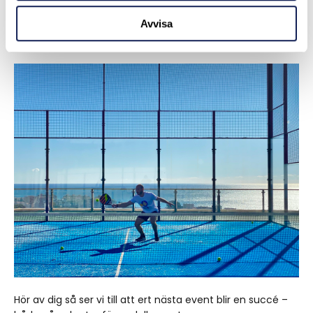
exempelvis den spanska solkusten. Här kombinerar vi spel
på förstklassiga anläggningar med fantastiska middagar,
Avvisa
avslappnande strandhäng och sociala aktiviteter för att
skapa den ultimata helhetsupplevelsen.
Hör av dig så ser vi till att ert nästa event blir en succé –