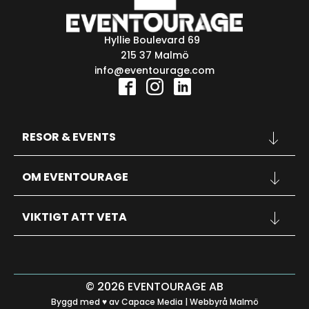
Hyllie Boulevard 69
215 37 Malmö
info@eventourage.com
RESOR & EVENTS
KONFERENSER
OM EVENTOURAGE
SPORT
KONSERTER
OM OSS
INSPIRATION
VIKTIGT ATT VETA
KONTAKT
FAQ
RESEVILLKOR
PERSONUPPGIFTSPOLICY
PRESENTKORT
© 2026 EVENTOURAGE AB
Byggd med ♥ av
Capace Media | Webbyrå Malmö