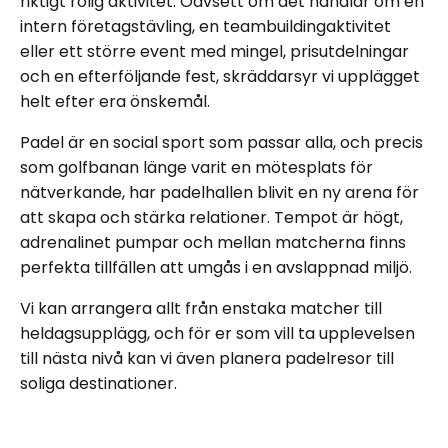
riktigt rolig aktivitet. Oavsett om det handlar om en
intern företagstävling, en teambuildingaktivitet
eller ett större event med mingel, prisutdelningar
och en efterföljande fest, skräddarsyr vi upplägget
helt efter era önskemål.
Padel är en social sport som passar alla, och precis
som golfbanan länge varit en mötesplats för
nätverkande, har padelhallen blivit en ny arena för
att skapa och stärka relationer. Tempot är högt,
adrenalinet pumpar och mellan matcherna finns
perfekta tillfällen att umgås i en avslappnad miljö.
Vi kan arrangera allt från enstaka matcher till
heldagsupplägg, och för er som vill ta upplevelsen
till nästa nivå kan vi även planera padelresor till
soliga destinationer.