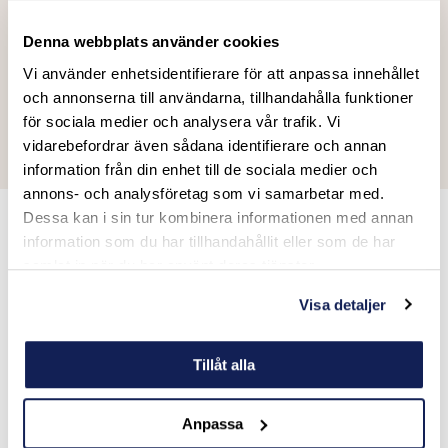
sponsorbollar eller material med er logga. Mellan
matcherna ges perfekta tillfällen att mingla, knyta nya
Denna webbplats använder cookies
kontakter och stärka relationer i en avslappnad miljö.
Vi använder enhetsidentifierare för att anpassa innehållet
Förfriskningar & mat
och annonserna till användarna, tillhandahålla funktioner
Vi ordnar plockmat, dryck och energigivande snacks för
för sociala medier och analysera vår trafik. Vi
att hålla deltagarna på topp genom hela turneringen.
vidarebefordrar även sådana identifierare och annan
information från din enhet till de sociala medier och
annons- och analysföretag som vi samarbetar med.
Dessa kan i sin tur kombinera informationen med annan
En padeldag att minnas
information som du har tillhandahållit eller som de har
samlat in när du har använt deras tjänster.
Padelturneringar är den perfekta aktiviteten för att
Visa detaljer
kombinera sport, nöje och gemenskap. Oavsett om ni vill
tävla på hemmaplan eller ta padelupplevelsen ut i
Tillåt alla
världen hjälper vi er att skapa ett oförglömligt event.
För er som vill lyfta padelupplevelsen ytterligare kan vi
Anpassa
arrangera exklusiva padelresor till soliga destinationer,