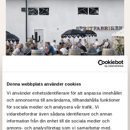
Upplevelsen
Denna webbplats använder cookies
Lär er hemligheterna bakom gin
Upptäck destilleringens konst, de botaniska smakerna och
Vi använder enhetsidentifierare för att anpassa innehållet
skillnaderna mellan olika ginvarianter.
och annonserna till användarna, tillhandahålla funktioner
för sociala medier och analysera vår trafik. Vi
Smaka och njut
vidarebefordrar även sådana identifierare och annan
Prova flera sorter och hitta era favoriter bland klassiska
information från din enhet till de sociala medier och
och moderna gin.
annons- och analysföretag som vi samarbetar med.