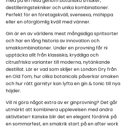
med på en resa genom botaniska smaker,
destilleringstekniker och unika kombinationer.
Perfekt för en företagskväll, svensexa, möhippa
eller en oförglömlig kväll med vänner.
Gin är en av världens mest mångsidiga spritsorter
och har en lång historia av innovation och
smakkombinationer. Under en provning får ni
upptäcka allt från klassiska, kryddiga och
citrusfriska varianter till moderna, nytänkande
destillat. Lär er vad som skiljer en London Dry från
en Old Tom, hur olika botanicals påverkar smaken
och hur rätt garnityr kan lyfta en gin & tonic till nya
höjder.
Vill ni göra något extra av er ginprovning? Det går
utmärkt att kombinera upplevelsen med andra
aktiviteter! Kanske blir det en elegant fördrink på
en sommarfest, en smakrik start på en after work