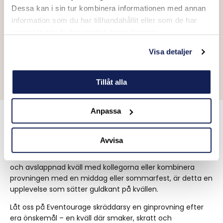
Skapa egna cocktails
Dessa kan i sin tur kombinera informationen med annan
Lär er att mixa den perfekta gin & tonicen med rätt
information som du har tillhandahållit eller som de har
garnityr och tonicvatten.
samlat in när du har använt deras tjänster.
Ginprovning på era villkor
Visa detaljer
Upplev en provning på en av våra utvalda barer eller låt
en ginexpert komma till er.
Tillåt alla
Anpassa
En smakresa att minnas
Avvisa
Oavsett om ni vill fördjupa er i ginens värld, ha en rolig
och avslappnad kväll med kollegorna eller kombinera
provningen med en middag eller sommarfest, är detta en
upplevelse som sätter guldkant på kvällen.
Låt oss på Eventourage skräddarsy en ginprovning efter
era önskemål – en kväll där smaker, skratt och