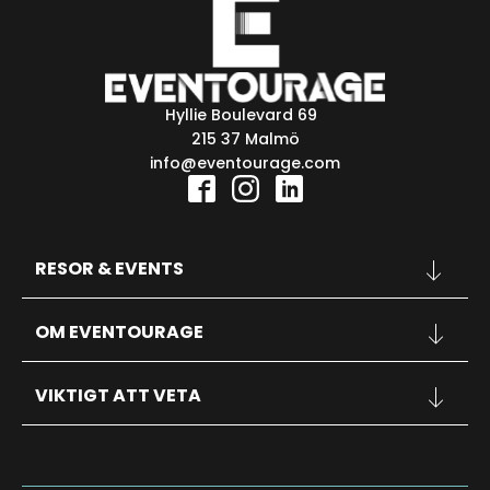
Hyllie Boulevard 69
215 37 Malmö
info@eventourage.com
RESOR & EVENTS
KONFERENSER
OM EVENTOURAGE
SPORT
KONSERTER
OM OSS
INSPIRATION
VIKTIGT ATT VETA
KONTAKT
FAQ
RESEVILLKOR
PERSONUPPGIFTSPOLICY