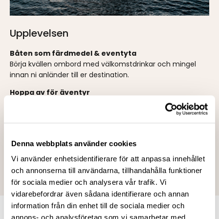
Upplevelsen
Båten som färdmedel & eventyta
Börja kvällen ombord med välkomstdrinkar och mingel
innan ni anländer till er destination.
Hoppa av för äventyr
Gör ett stopp i
Ven, Köpenhamn eller en annan
spännande plats
där aktiviteter och unika upplevelser
väntar.
Party på vägen hem
Denna webbplats använder cookies
När ni kliver ombord igen skruvas musiken upp, baren
Vi använder enhetsidentifierare för att anpassa innehållet
öppnar och ni fortsätter festen ut på vattnet.
och annonserna till användarna, tillhandahålla funktioner
för sociala medier och analysera vår trafik. Vi
vidarebefordrar även sådana identifierare och annan
information från din enhet till de sociala medier och
annons- och analysföretag som vi samarbetar med.