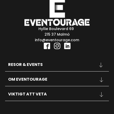
Hyllie Boulevard 69
215 37 Malmö
info@eventourage.com
RESOR & EVENTS
KONFERENSER
OM EVENTOURAGE
SPORT
KONSERTER
OM OSS
INSPIRATION
VIKTIGT ATT VETA
KONTAKT
FAQ
RESEVILLKOR
PERSONUPPGIFTSPOLICY