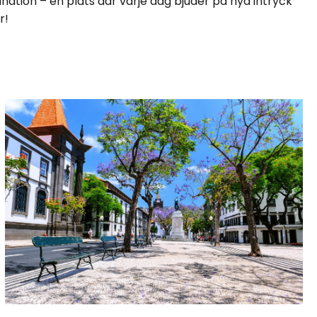
ination – en plats där varje dag bjuder på nya intryck
r!