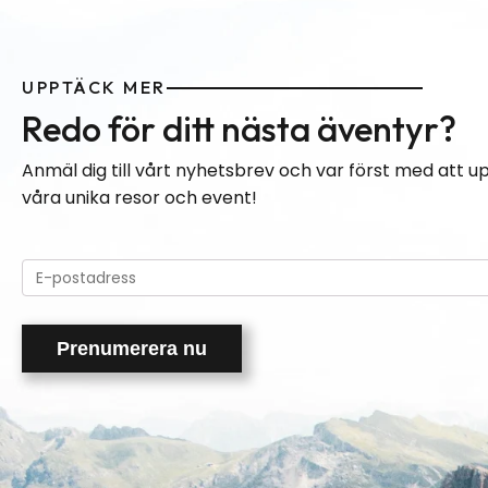
UPPTÄCK MER
Redo för ditt nästa äventyr?
Anmäl dig till vårt nyhetsbrev och var först med att 
våra unika resor och event!
Please
leave
this
field
empty.