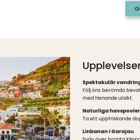
G
Upplevelse
Spektakulär vandring
Följ öns berömda beva
med hisnande utsikt.
Naturliga havspooler
Ta ett uppfriskande dop
Linbanan i Garajau
Sväv över branta klippo