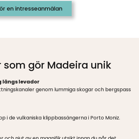
ör en intresseanmälan
r som gör Madeira unik
 längs levador
ttningskanaler genom lummiga skogar och bergspass
p i de vulkaniska klippbassängerna i Porto Moniz.
r och njut av en magnifik utsikt innan du når det