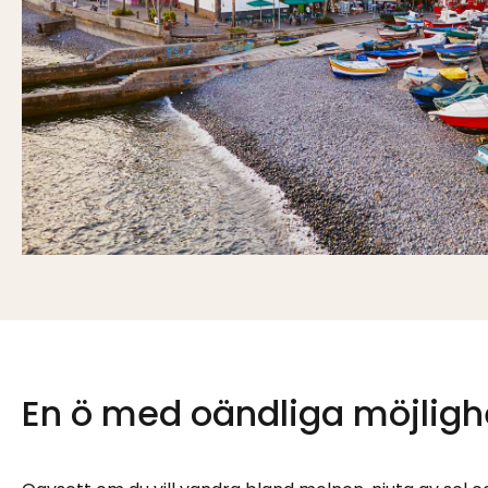
En ö med oändliga möjligh