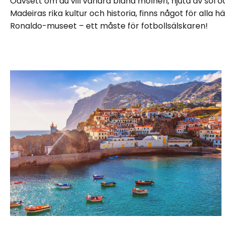
Oavsett om du vill vandra bland molnen, njuta av sol 
Madeiras rika kultur och historia, finns något för alla hä
Ronaldo-museet – ett måste för fotbollsälskaren!