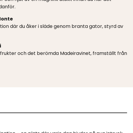
danför.
Monte
ition där du åker i släde genom branta gator, styrd av
i
frukter och det berömda Madeiravinet, framställt från