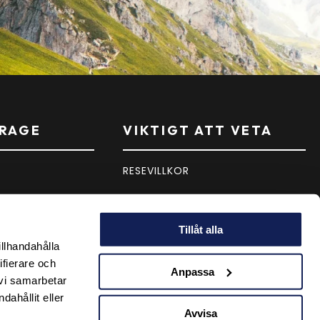
RAGE
VIKTIGT ATT VETA
RESEVILLKOR
PERSONUPPGIFTSPOLICY
Tillåt alla
PRESENTKORT
illhandahålla
ifierare och
Anpassa
 vi samarbetar
ahållit eller
Avvisa