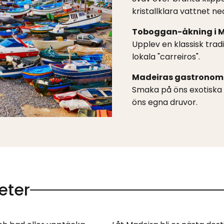
kristallklara vattnet ne
Toboggan-åkning i 
Upplev en klassisk trad
lokala "carreiros".
Madeiras gastronom
Smaka på öns exotiska 
öns egna druvor.
eter