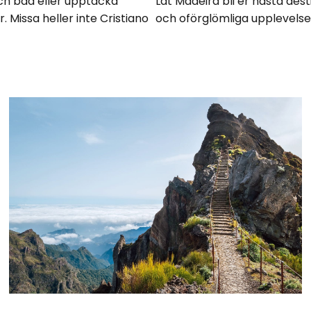
och bad eller upptäcka
Låt Madeira bli er nästa dest
r. Missa heller inte Cristiano
och oförglömliga upplevelse