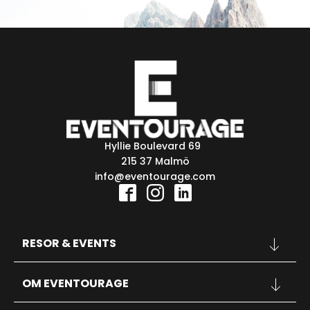
Hyllie Boulevard 69
215 37 Malmö
info@eventourage.com
RESOR & EVENTS
KONFERENSER
OM EVENTOURAGE
SPORT
KONSERTER