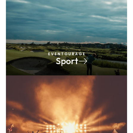
E V E N T O U R A G E
Sport