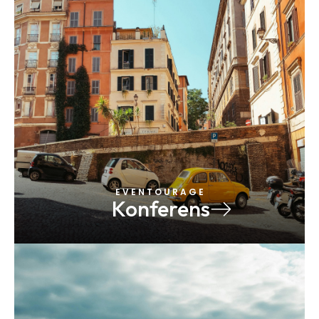
E V E N T O U R A G E
Konferens